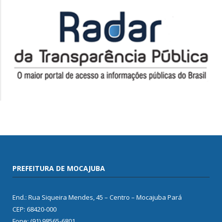
PREFEITURA DE MOCAJUBA
End.: Rua Siqueira Mendes, 45 – Centro – Mocajuba Pará
CEP: 68420-000
Fone: (91) 98565-6801