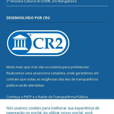
2ª Amostra Cultural do SOME, em Mangabeira
DESENVOLVIDO POR CR2
Muito mais que
criar site
ou
sistema para prefeituras
!
Realizamos uma
assessoria
completa, onde garantimos em
contrato que todas as exigências das
leis de transparência
pública
serão atendidas.
Conheça o
PNTP
e o
Radar da Transparência Pública
Nós usamos cookies para melhorar sua experiência de
navegação no portal. Ao utilizar nosso portal, você