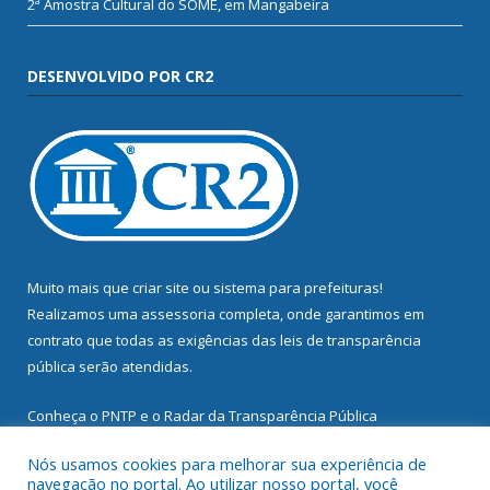
2ª Amostra Cultural do SOME, em Mangabeira
DESENVOLVIDO POR CR2
Muito mais que
criar site
ou
sistema para prefeituras
!
Realizamos uma
assessoria
completa, onde garantimos em
contrato que todas as exigências das
leis de transparência
pública
serão atendidas.
Conheça o
PNTP
e o
Radar da Transparência Pública
Nós usamos cookies para melhorar sua experiência de
navegação no portal. Ao utilizar nosso portal, você