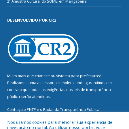
2ª Amostra Cultural do SOME, em Mangabeira
DESENVOLVIDO POR CR2
Muito mais que
criar site
ou
sistema para prefeituras
!
Realizamos uma
assessoria
completa, onde garantimos em
contrato que todas as exigências das
leis de transparência
pública
serão atendidas.
Conheça o
PNTP
e o
Radar da Transparência Pública
Nós usamos cookies para melhorar sua experiência de
navegação no portal. Ao utilizar nosso portal, você