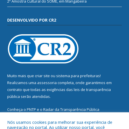
2ª Amostra Cultural do SOME, em Mangabeira
DESENVOLVIDO POR CR2
Muito mais que
criar site
ou
sistema para prefeituras
!
Realizamos uma
assessoria
completa, onde garantimos em
contrato que todas as exigências das
leis de transparência
pública
serão atendidas.
Conheça o
PNTP
e o
Radar da Transparência Pública
Nós usamos cookies para melhorar sua experiência de
navegação no portal. Ao utilizar nosso portal, você