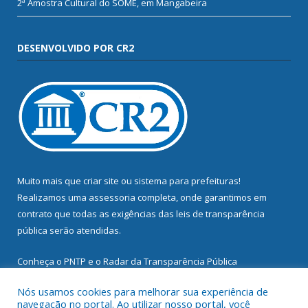
2ª Amostra Cultural do SOME, em Mangabeira
DESENVOLVIDO POR CR2
Muito mais que
criar site
ou
sistema para prefeituras
!
Realizamos uma
assessoria
completa, onde garantimos em
contrato que todas as exigências das
leis de transparência
pública
serão atendidas.
Conheça o
PNTP
e o
Radar da Transparência Pública
Nós usamos cookies para melhorar sua experiência de
navegação no portal. Ao utilizar nosso portal, você