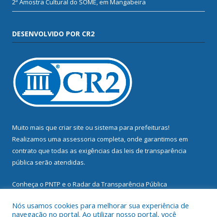
2ª Amostra Cultural do SOME, em Mangabeira
DESENVOLVIDO POR CR2
Muito mais que
criar site
ou
sistema para prefeituras
!
Realizamos uma
assessoria
completa, onde garantimos em
contrato que todas as exigências das
leis de transparência
pública
serão atendidas.
Conheça o
PNTP
e o
Radar da Transparência Pública
Nós usamos cookies para melhorar sua experiência de
navegação no portal. Ao utilizar nosso portal, você