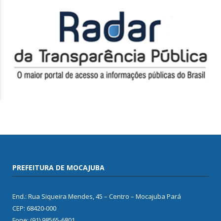
PREFEITURA DE MOCAJUBA
End.: Rua Siqueira Mendes, 45 – Centro – Mocajuba Pará
CEP: 68420-000
Fone: (91) 98565-6801