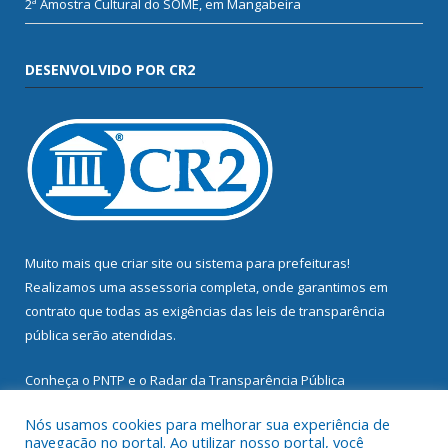
2ª Amostra Cultural do SOME, em Mangabeira
DESENVOLVIDO POR CR2
Muito mais que
criar site
ou
sistema para prefeituras
!
Realizamos uma
assessoria
completa, onde garantimos em
contrato que todas as exigências das
leis de transparência
pública
serão atendidas.
Conheça o
PNTP
e o
Radar da Transparência Pública
Nós usamos cookies para melhorar sua experiência de
navegação no portal. Ao utilizar nosso portal, você