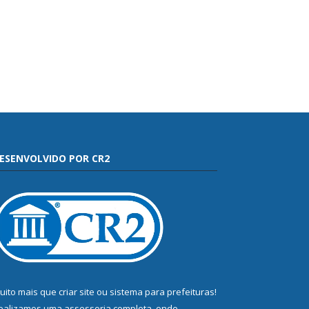
ESENVOLVIDO POR CR2
uito mais que
criar site
ou
sistema para prefeituras
!
ealizamos uma
assessoria
completa, onde