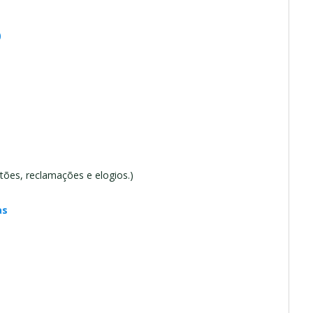
)
stões, reclamações e elogios.)
as