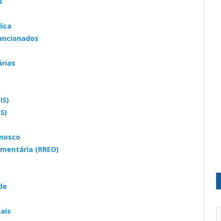
s
lica
sancionados
rias
IS)
S)
onosco
amentária (RREO)
de
ais