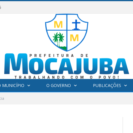
6
 MUNICÍPIO
O GOVERNO
PUBLICAÇÕES
cia