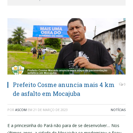
Prefeito Cosme anuncia mais 4 km
0
de asfalto em Mocajuba
POR
ASCOM
EM
21 DE MARÇO DE 2023
NOTÍCIAS
E a princesinha do Pará não para de se desenvolver… Nos
últimos anos, a cidade de Mocajuba se modernizou e ficou