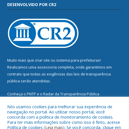
DESENVOLVIDO POR CR2
Muito mais que
criar site
ou
sistema para prefeituras
!
Realizamos uma
assessoria
completa, onde garantimos em
contrato que todas as exigências das
leis de transparência
pública
serão atendidas.
Conheça o
PNTP
e o
Radar da Transparência Pública
Nós usamos cookies para melhorar sua experiência de
navegação no portal. Ao utilizar nosso portal, você
concorda com a política de monitoramento de cookies.
Para ter mais informações sobre como isso é feito, acesse
Todos os direitos reservados a Prefeitura Municipal de
Política de cookies (
Leia mais
). Se você concorda, clique em