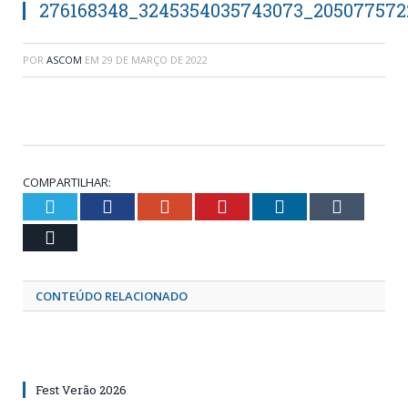
276168348_3245354035743073_205077572
POR
ASCOM
EM
29 DE MARÇO DE 2022
COMPARTILHAR:
Twitter
Facebook
Google+
Pinterest
LinkedIn
Tumblr
Email
CONTEÚDO RELACIONADO
Fest Verão 2026