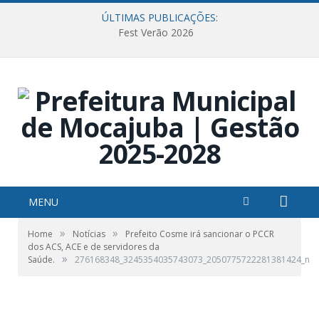
ÚLTIMAS PUBLICAÇÕES:
Fest Verão 2026
MENU
»
»
Home
Notícias
Prefeito Cosme irá sancionar o PCCR
dos ACS, ACE e de servidores da
»
Saúde.
276168348_3245354035743073_2050775722281381424_n