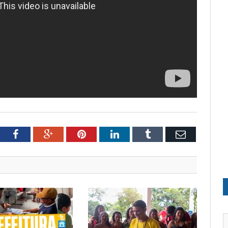
tter
Facebook
Google+
Pinterest
LinkedIn
Tumblr
Email