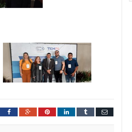
tter
Facebook
Google+
Pinterest
LinkedIn
Tumblr
Email