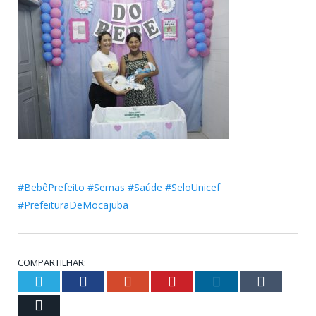
#BebêPrefeito
#Semas
#Saúde
#SeloUnicef
#PrefeituraDeMocajuba
COMPARTILHAR:
Twitter
Facebook
Google+
Pinterest
LinkedIn
Tumblr
Email