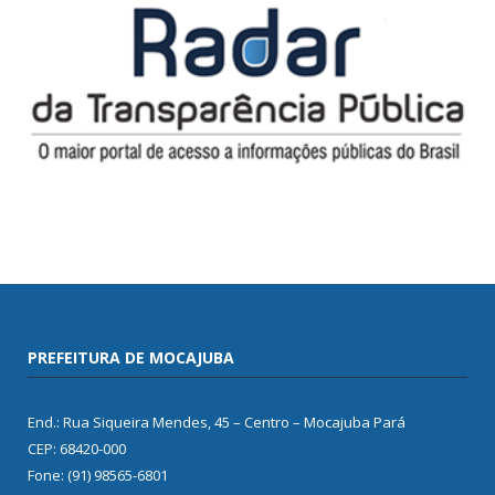
PREFEITURA DE MOCAJUBA
End.: Rua Siqueira Mendes, 45 – Centro – Mocajuba Pará
CEP: 68420-000
Fone: (91) 98565-6801