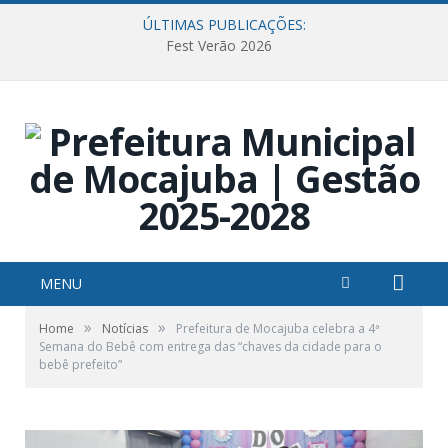
ÚLTIMAS PUBLICAÇÕES:
Fest Verão 2026
MENU
»
»
Home
Notícias
Prefeitura de Mocajuba celebra a 4ª
Semana do Bebê com entrega das “chaves da cidade para o
bebê prefeito”