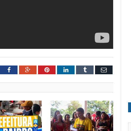
tter
Facebook
Google+
Pinterest
LinkedIn
Tumblr
Email