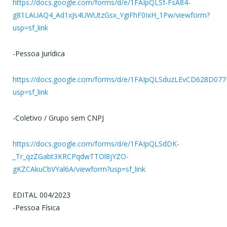
https://docs.google.com/forms/d/e/1FAIpQLSf-FsA84-
g81LAUAQ4_Ad1xJs4UWUtzGsx_YgiFhF0IxH_1Pw/viewform?
usp=sf_link
-Pessoa Jurídica
https://docs.google.com/forms/d/e/1FAIpQLSduzLEvCD628D0
usp=sf_link
-Coletivo / Grupo sem CNPJ
https://docs.google.com/forms/d/e/1FAIpQLSdDK-
_Tr_qzZGabt3KRCPqdwTTOl8jYZO-
gKZCAkuCbVYal6A/viewform?usp=sf_link
EDITAL 004/2023
-Pessoa Física