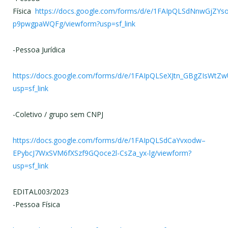
Física
https://docs.google.com/forms/d/e/1FAIpQLSdNnwGjZY
p9pwgpaWQFg/viewform?usp=sf_link
-Pessoa Jurídica
https://docs.google.com/forms/d/e/1FAIpQLSeXJtn_GBgZIsWt
usp=sf_link
-Coletivo / grupo sem CNPJ
https://docs.google.com/forms/d/e/1FAIpQLSdCaYvxodw–
EPybcJ7WxSVM6fXSzf9GQoce2l-CsZa_yx-lg/viewform?
usp=sf_link
EDITAL003/2023
-Pessoa Física