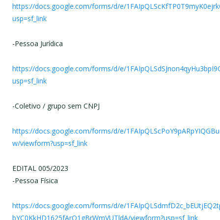
https://docs.google.com/forms/d/e/1FAIpQLScKfTP0T9myK0e
usp=sf_link
-Pessoa Jurídica
https://docs.google.com/forms/d/e/1FAIpQLSdSJnon4qyHu3
usp=sf_link
-Coletivo / grupo sem CNPJ
https://docs.google.com/forms/d/e/1FAIpQLScPoY9pARpYIQG
w/viewform?usp=sf_link
EDITAL 005/2023
-Pessoa Física
https://docs.google.com/forms/d/e/1FAIpQLSdmfD2c_bEUtjEQ2t
bYC0KkHD1625fArO1gBrWmVUTldA/viewform?usp=sf_link