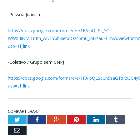
-Pessoa Jurídica
https://docs.google.com/forms/d/e/1FAIpQLSf_YC-
WWX4iNMiTnKn_wUTYbbkiehoOzc6m0_inFizauECmiw/viewform?
usp=sf_link
-Coletivo / Grupo sem CNPJ
https://docs.google.com/forms/d/e/1FAIpQLScCn5saGTsKx3C4
usp=sf_link
COMPARTILHAR:
Twitter
Facebook
Google+
Pinterest
LinkedIn
Tumblr
Email