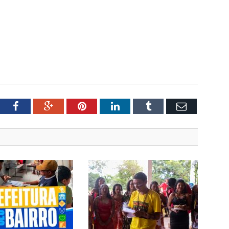
tter
Facebook
Google+
Pinterest
LinkedIn
Tumblr
Email