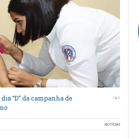
a dia “D” da campanha de
0
smo
NOTÍCIAS