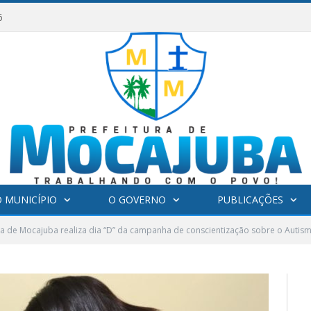
6
 MUNICÍPIO
O GOVERNO
PUBLICAÇÕES
ra de Mocajuba realiza dia “D” da campanha de conscientização sobre o Autis