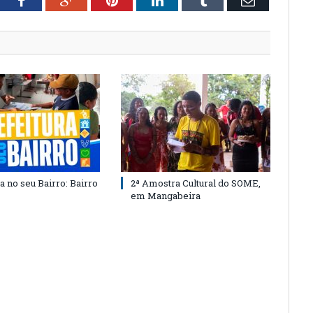
tter
Facebook
Google+
Pinterest
LinkedIn
Tumblr
Email
a no seu Bairro: Bairro
2ª Amostra Cultural do SOME,
em Mangabeira