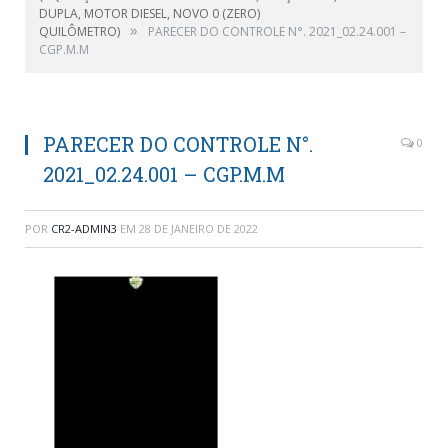
DUPLA, MOTOR DIESEL, NOVO 0 (ZERO)
»
QUILÔMETRO)
PARECER DO CONTROLE N°. 2021_02.24.001 –
CGP.M.M
PARECER DO CONTROLE N°.
0
2021_02.24.001 – CGP.M.M
POR
CR2-ADMIN3
EM
28 DE JANEIRO DE 2022