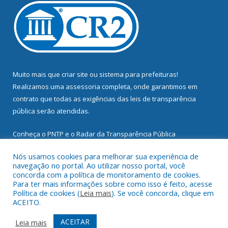
Muito mais que
criar site
ou
sistema para prefeituras
!
Realizamos uma
assessoria
completa, onde garantimos em
contrato que todas as exigências das
leis de transparência
pública
serão atendidas.
Conheça o
PNTP
e o
Radar da Transparência Pública
Nós usamos cookies para melhorar sua experiência de
navegação no portal. Ao utilizar nosso portal, você
concorda com a política de monitoramento de cookies.
Para ter mais informações sobre como isso é feito, acesse
Todos os direitos reservados a Prefeitura Municipal de
Política de cookies (
Leia mais
). Se você concorda, clique em
Mocajuba.
ACEITO.
Mapa do Site
Acessar Área Administrativa
ACEITAR
Leia mais