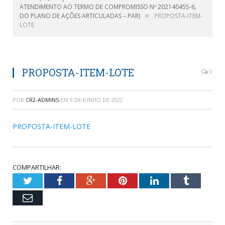
ATENDIMENTO AO TERMO DE COMPROMISSO Nº 202140455-6,
»
DO PLANO DE AÇÕES ARTICULADAS – PAR)
PROPOSTA-ITEM-
LOTE
PROPOSTA-ITEM-LOTE
0
POR
CR2-ADMIN5
EM
9 DE JUNHO DE 2022
PROPOSTA-ITEM-LOTE
COMPARTILHAR:
Twitter
Facebook
Google+
Pinterest
LinkedIn
Tumblr
Email