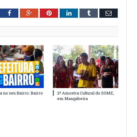
tter
Facebook
Google+
Pinterest
LinkedIn
Tumblr
Email
a no seu Bairro: Bairro
2ª Amostra Cultural do SOME,
em Mangabeira