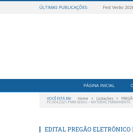
ÚLTIMAS PUBLICAÇÕES:
Fest Verão 202
PÁGINA INICIAL
O
»
»
VOCÊ ESTÁ EM:
Home
Licitações
PREGÃ
PE.004.2021.PMM.SESAU – MATERIAL PERMANENTE
EDITAL PREGÃO ELETRÔNICO N