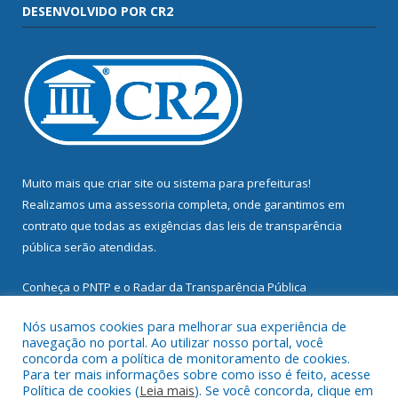
DESENVOLVIDO POR CR2
Muito mais que
criar site
ou
sistema para prefeituras
!
Realizamos uma
assessoria
completa, onde garantimos em
contrato que todas as exigências das
leis de transparência
pública
serão atendidas.
Conheça o
PNTP
e o
Radar da Transparência Pública
Nós usamos cookies para melhorar sua experiência de
navegação no portal. Ao utilizar nosso portal, você
concorda com a política de monitoramento de cookies.
Para ter mais informações sobre como isso é feito, acesse
Todos os direitos reservados a Prefeitura Municipal de
Política de cookies (
Leia mais
). Se você concorda, clique em
Mocajuba.