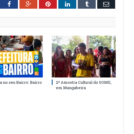
tter
Facebook
Google+
Pinterest
LinkedIn
Tumblr
Email
a no seu Bairro: Bairro
2ª Amostra Cultural do SOME,
em Mangabeira