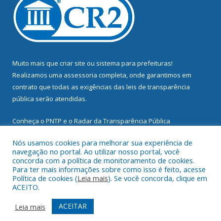
Muito mais que
criar site
ou
sistema para prefeituras
!
Realizamos uma
assessoria
completa, onde garantimos em
contrato que todas as exigências das
leis de transparência
pública
serão atendidas.
Conheça o
PNTP
e o
Radar da Transparência Pública
Nós usamos cookies para melhorar sua experiência de
navegação no portal. Ao utilizar nosso portal, você
concorda com a política de monitoramento de cookies.
Para ter mais informações sobre como isso é feito, acesse
Todos os direitos reservados a Prefeitura Municipal de
Política de cookies (
Leia mais
). Se você concorda, clique em
Mocajuba.
ACEITO.
Mapa do Site
Acessar Área Administrativa
ACEITAR
Leia mais
Acessar Webmail