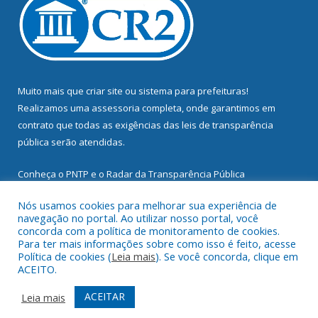
Muito mais que
criar site
ou
sistema para prefeituras
!
Realizamos uma
assessoria
completa, onde garantimos em
contrato que todas as exigências das
leis de transparência
pública
serão atendidas.
Conheça o
PNTP
e o
Radar da Transparência Pública
Nós usamos cookies para melhorar sua experiência de
navegação no portal. Ao utilizar nosso portal, você
concorda com a política de monitoramento de cookies.
Para ter mais informações sobre como isso é feito, acesse
Todos os direitos reservados a Prefeitura Municipal de
Política de cookies (
Leia mais
). Se você concorda, clique em
Mocajuba.
ACEITO.
Mapa do Site
Acessar Área Administrativa
ACEITAR
Leia mais
Acessar Webmail