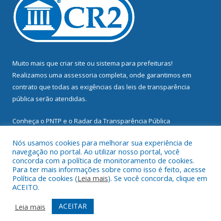
Muito mais que
criar site
ou
sistema para prefeituras
!
Realizamos uma
assessoria
completa, onde garantimos em
contrato que todas as exigências das
leis de transparência
pública
serão atendidas.
Conheça o
PNTP
e o
Radar da Transparência Pública
Nós usamos cookies para melhorar sua experiência de
navegação no portal. Ao utilizar nosso portal, você
concorda com a política de monitoramento de cookies.
Para ter mais informações sobre como isso é feito, acesse
Todos os direitos reservados a Prefeitura Municipal de
Política de cookies (
Leia mais
). Se você concorda, clique em
Mocajuba.
ACEITO.
Mapa do Site
Acessar Área Administrativa
ACEITAR
Leia mais
Acessar Webmail