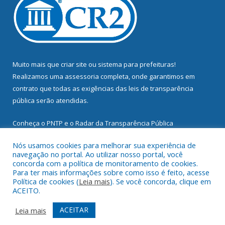
Muito mais que
criar site
ou
sistema para prefeituras
!
Realizamos uma
assessoria
completa, onde garantimos em
contrato que todas as exigências das
leis de transparência
pública
serão atendidas.
Conheça o
PNTP
e o
Radar da Transparência Pública
Nós usamos cookies para melhorar sua experiência de
navegação no portal. Ao utilizar nosso portal, você
concorda com a política de monitoramento de cookies.
Para ter mais informações sobre como isso é feito, acesse
Todos os direitos reservados a Prefeitura Municipal de
Política de cookies (
Leia mais
). Se você concorda, clique em
Mocajuba.
ACEITO.
Mapa do Site
Acessar Área Administrativa
ACEITAR
Leia mais
Acessar Webmail