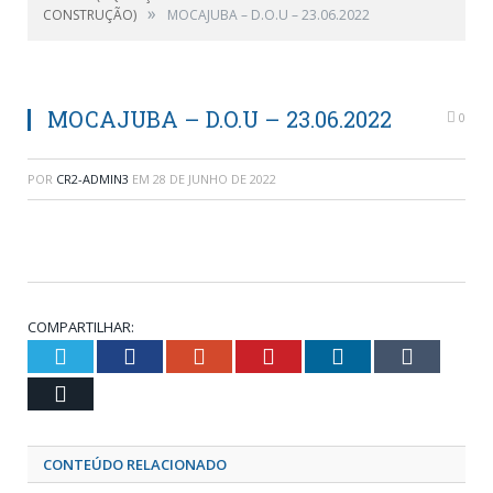
»
CONSTRUÇÃO)
MOCAJUBA – D.O.U – 23.06.2022
MOCAJUBA – D.O.U – 23.06.2022
0
POR
CR2-ADMIN3
EM
28 DE JUNHO DE 2022
COMPARTILHAR:
Twitter
Facebook
Google+
Pinterest
LinkedIn
Tumblr
Email
CONTEÚDO RELACIONADO