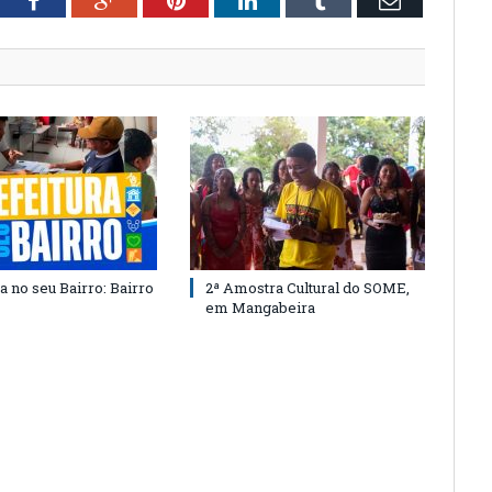
tter
Facebook
Google+
Pinterest
LinkedIn
Tumblr
Email
a no seu Bairro: Bairro
2ª Amostra Cultural do SOME,
em Mangabeira