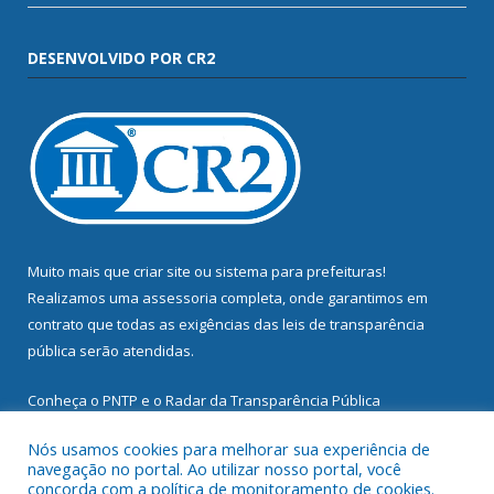
DESENVOLVIDO POR CR2
Muito mais que
criar site
ou
sistema para prefeituras
!
Realizamos uma
assessoria
completa, onde garantimos em
contrato que todas as exigências das
leis de transparência
pública
serão atendidas.
Conheça o
PNTP
e o
Radar da Transparência Pública
Nós usamos cookies para melhorar sua experiência de
navegação no portal. Ao utilizar nosso portal, você
concorda com a política de monitoramento de cookies.