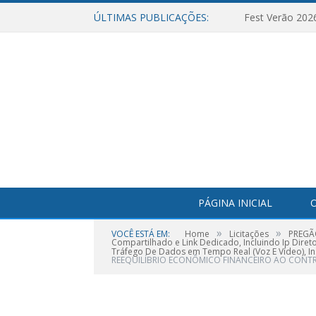
ÚLTIMAS PUBLICAÇÕES:
Fest Verão 202
PÁGINA INICIAL
O
»
»
VOCÊ ESTÁ EM:
Home
Licitações
PREGÃO
Compartilhado e Link Dedicado, Incluindo Ip Diret
Tráfego De Dados em Tempo Real (Voz E Vídeo), In
REEQUILÍBRIO ECONÔMICO FINANCEIRO AO CONTRA