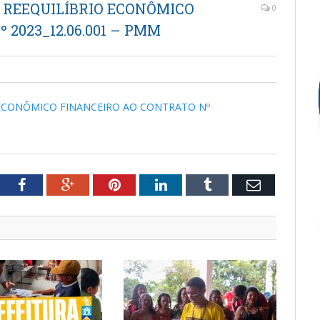
 REEQUILÍBRIO ECONÔMICO
0
2023_12.06.001 – PMM
 ECONÔMICO FINANCEIRO AO CONTRATO Nº
tter
Facebook
Google+
Pinterest
LinkedIn
Tumblr
Email