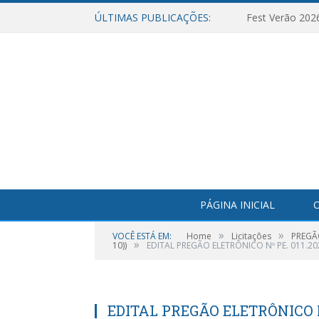
ÚLTIMAS PUBLICAÇÕES:
Fest Verão 202
PÁGINA INICIAL
O
»
»
VOCÊ ESTÁ EM:
Home
Licitações
PREGÃ
»
10))
EDITAL PREGÃO ELETRÔNICO Nº PE. 011.2
EDITAL PREGÃO ELETRÔNICO N