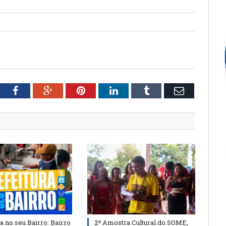
tter
Facebook
Google+
Pinterest
LinkedIn
Tumblr
Email
a no seu Bairro: Bairro
2ª Amostra Cultural do SOME,