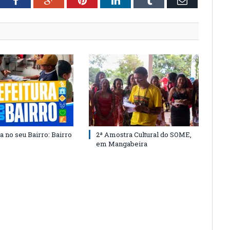
tter
Facebook
Google+
Pinterest
LinkedIn
Tumblr
Email
a no seu Bairro: Bairro
2ª Amostra Cultural do SOME,
em Mangabeira