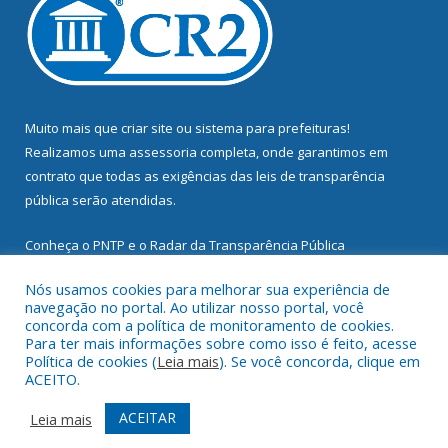
Muito mais que
criar site
ou
sistema para prefeituras
!
Realizamos uma
assessoria
completa, onde garantimos em
contrato que todas as exigências das
leis de transparência
pública
serão atendidas.
Conheça o
PNTP
e o
Radar da Transparência Pública
Nós usamos cookies para melhorar sua experiência de
navegação no portal. Ao utilizar nosso portal, você
concorda com a política de monitoramento de cookies.
Para ter mais informações sobre como isso é feito, acesse
Todos os direitos reservados a Prefeitura Municipal de
Política de cookies (
Leia mais
). Se você concorda, clique em
Mocajuba.
ACEITO.
Mapa do Site
Acessar Área Administrativa
ACEITAR
Leia mais
Acessar Webmail