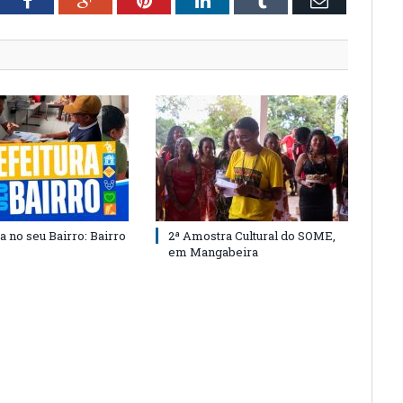
tter
Facebook
Google+
Pinterest
LinkedIn
Tumblr
Email
a no seu Bairro: Bairro
2ª Amostra Cultural do SOME,
em Mangabeira