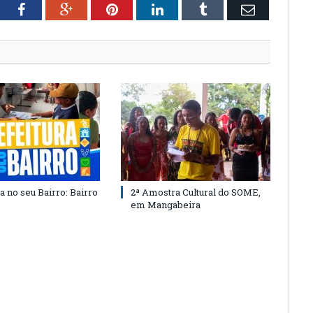
tter
Facebook
Google+
Pinterest
LinkedIn
Tumblr
Email
a no seu Bairro: Bairro
2ª Amostra Cultural do SOME,
em Mangabeira