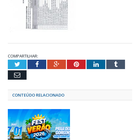
COMPARTILHAR:
Twitter
Facebook
Google+
Pinterest
LinkedIn
Tumblr
Email
CONTEÚDO RELACIONADO