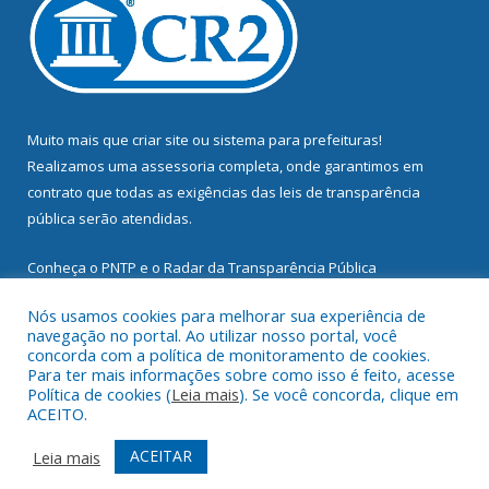
Muito mais que
criar site
ou
sistema para prefeituras
!
Realizamos uma
assessoria
completa, onde garantimos em
contrato que todas as exigências das
leis de transparência
pública
serão atendidas.
Conheça o
PNTP
e o
Radar da Transparência Pública
Nós usamos cookies para melhorar sua experiência de
navegação no portal. Ao utilizar nosso portal, você
concorda com a política de monitoramento de cookies.
Para ter mais informações sobre como isso é feito, acesse
Todos os direitos reservados a Prefeitura Municipal de
Política de cookies (
Leia mais
). Se você concorda, clique em
Mocajuba.
ACEITO.
Mapa do Site
Acessar Área Administrativa
ACEITAR
Leia mais
Acessar Webmail