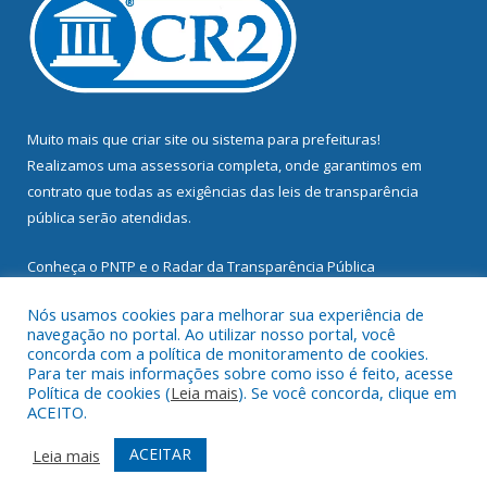
Muito mais que
criar site
ou
sistema para prefeituras
!
Realizamos uma
assessoria
completa, onde garantimos em
contrato que todas as exigências das
leis de transparência
pública
serão atendidas.
Conheça o
PNTP
e o
Radar da Transparência Pública
Nós usamos cookies para melhorar sua experiência de
navegação no portal. Ao utilizar nosso portal, você
concorda com a política de monitoramento de cookies.
Para ter mais informações sobre como isso é feito, acesse
Todos os direitos reservados a Prefeitura Municipal de
Política de cookies (
Leia mais
). Se você concorda, clique em
Mocajuba.
ACEITO.
Mapa do Site
Acessar Área Administrativa
ACEITAR
Leia mais
Acessar Webmail