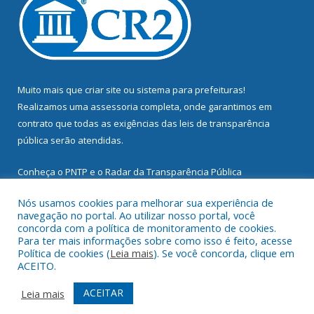
Muito mais que
criar site
ou
sistema para prefeituras
!
Realizamos uma
assessoria
completa, onde garantimos em
contrato que todas as exigências das
leis de transparência
pública
serão atendidas.
Conheça o
PNTP
e o
Radar da Transparência Pública
Nós usamos cookies para melhorar sua experiência de
navegação no portal. Ao utilizar nosso portal, você
concorda com a política de monitoramento de cookies.
Para ter mais informações sobre como isso é feito, acesse
Todos os direitos reservados a Prefeitura Municipal de
Política de cookies (
Leia mais
). Se você concorda, clique em
Mocajuba.
ACEITO.
Mapa do Site
Acessar Área Administrativa
ACEITAR
Leia mais
Acessar Webmail