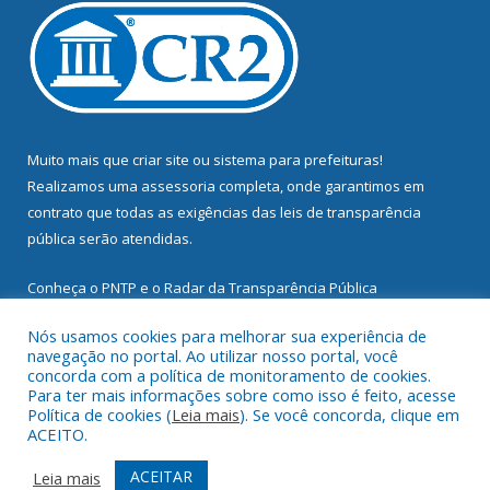
Muito mais que
criar site
ou
sistema para prefeituras
!
Realizamos uma
assessoria
completa, onde garantimos em
contrato que todas as exigências das
leis de transparência
pública
serão atendidas.
Conheça o
PNTP
e o
Radar da Transparência Pública
Nós usamos cookies para melhorar sua experiência de
navegação no portal. Ao utilizar nosso portal, você
concorda com a política de monitoramento de cookies.
Para ter mais informações sobre como isso é feito, acesse
Todos os direitos reservados a Prefeitura Municipal de
Política de cookies (
Leia mais
). Se você concorda, clique em
Mocajuba.
ACEITO.
Mapa do Site
Acessar Área Administrativa
ACEITAR
Leia mais