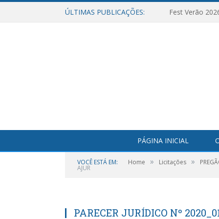
ÚLTIMAS PUBLICAÇÕES:
Fest Verão 202
PÁGINA INICIAL
O
»
»
VOCÊ ESTÁ EM:
Home
Licitações
PREGÃO
AJUR
PARECER JURÍDICO Nº 2020_01