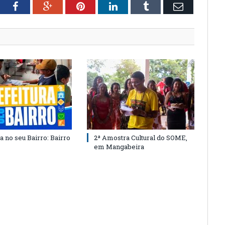
tter
Facebook
Google+
Pinterest
LinkedIn
Tumblr
Email
a no seu Bairro: Bairro
2ª Amostra Cultural do SOME,
em Mangabeira