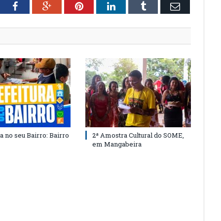
tter
Facebook
Google+
Pinterest
LinkedIn
Tumblr
Email
a no seu Bairro: Bairro
2ª Amostra Cultural do SOME,
em Mangabeira