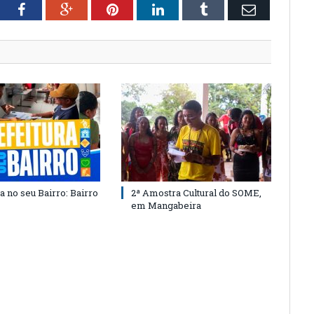
tter
Facebook
Google+
Pinterest
LinkedIn
Tumblr
Email
a no seu Bairro: Bairro
2ª Amostra Cultural do SOME,
em Mangabeira