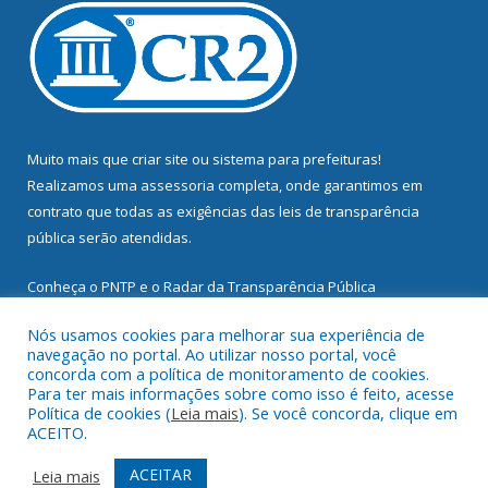
Muito mais que
criar site
ou
sistema para prefeituras
!
Realizamos uma
assessoria
completa, onde garantimos em
contrato que todas as exigências das
leis de transparência
pública
serão atendidas.
Conheça o
PNTP
e o
Radar da Transparência Pública
Nós usamos cookies para melhorar sua experiência de
navegação no portal. Ao utilizar nosso portal, você
concorda com a política de monitoramento de cookies.
Para ter mais informações sobre como isso é feito, acesse
Todos os direitos reservados a Prefeitura Municipal de
Política de cookies (
Leia mais
). Se você concorda, clique em
Mocajuba.
ACEITO.
Mapa do Site
Acessar Área Administrativa
ACEITAR
Leia mais