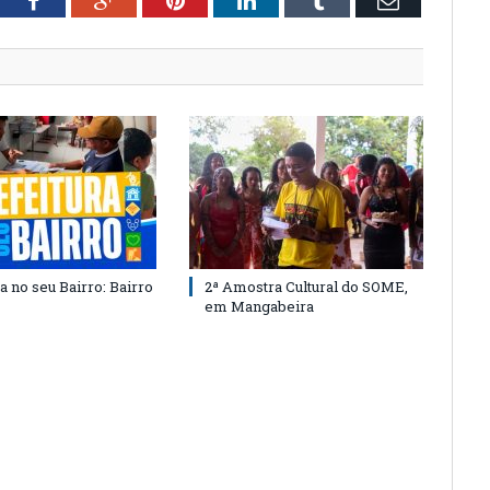
tter
Facebook
Google+
Pinterest
LinkedIn
Tumblr
Email
a no seu Bairro: Bairro
2ª Amostra Cultural do SOME,
em Mangabeira