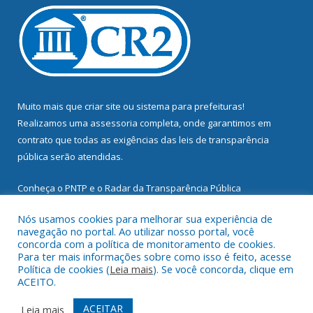
Muito mais que
criar site
ou
sistema para prefeituras
!
Realizamos uma
assessoria
completa, onde garantimos em
contrato que todas as exigências das
leis de transparência
pública
serão atendidas.
Conheça o
PNTP
e o
Radar da Transparência Pública
Nós usamos cookies para melhorar sua experiência de
navegação no portal. Ao utilizar nosso portal, você
concorda com a política de monitoramento de cookies.
Para ter mais informações sobre como isso é feito, acesse
Todos os direitos reservados a Prefeitura Municipal de
Política de cookies (
Leia mais
). Se você concorda, clique em
Mocajuba.
ACEITO.
Mapa do Site
Acessar Área Administrativa
ACEITAR
Leia mais